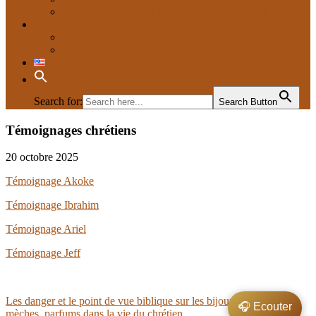
Contribuer à la construction du temple de Dieu
Contacts et identité
Contacts
Qui sommes-nous ?
English
Search for:
Search Button
Témoignages chrétiens
Evangelisation
20 octobre 2025
Témoignage Akoke
Témoignage Ibrahim
Témoignage Ariel
Témoignage Jeff
Navigation
Les danger et le point de vue biblique sur les bijoux, bagues,
🎧 Ecouter
mèches, parfums dans la vie du chrétien